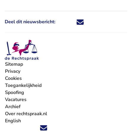
Deel dit nieuwsbericht:
Deel dit nieuwsbericht via X - U 
Deel dit nieuwsbericht via Fa
Deel dit nieuwsbericht via
Deel dit nieuwsbericht
Sitemap
Privacy
Cookies
Toegankelijkheid
Spoofing
Vacatures
- U verlaat Rechtspraak.nl
Archief
Over rechtspraak.nl
English
Volg ons op X (Twitter) - U verlaat Rechtspraak.nl
Volg ons op Facebook - U verlaat Rechtspraak.nl
Volg ons op Instagram - U verlaat Rechtspraak.nl
Volg ons op Youtube - U verlaat Rechtspraak.nl
Volg ons op LinkedIn - U verlaat Rechtspraak.n
'Blijf op de hoogte' nieuwsbrief - U verlaat