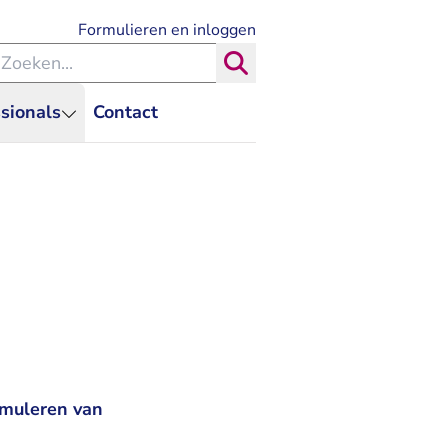
- U verlaat Rechtspraak.nl
Formulieren en inloggen
eken binnen de Rechtspraak
Zoeken
sionals
Contact
rmuleren van