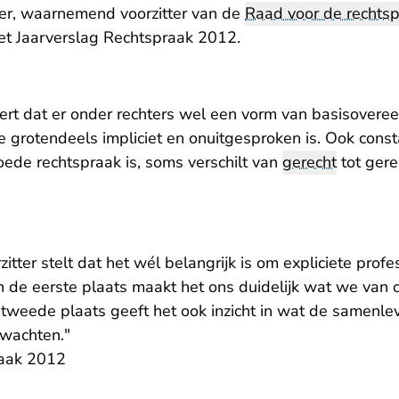
kker, waarnemend voorzitter van de
Raad voor de rechts
het
Jaarverslag Rechtspraak 2012
.
eert dat er onder rechters wel een vorm van basisovere
ie grotendeels impliciet en onuitgesproken is. Ook consta
oede rechtspraak is, soms verschilt van
gerecht
tot gere
ter stelt dat het wél belangrijk is om expliciete prof
In de eerste plaats maakt het ons duidelijk wat we van
 tweede plaats geeft het ook inzicht in wat de samenle
wachten."
raak 2012