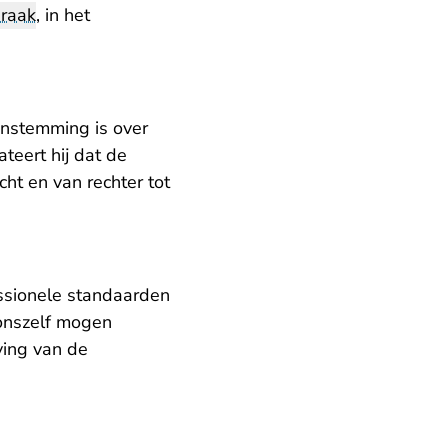
praak
, in het
enstemming is over
teert hij dat de
cht en van rechter tot
essionele standaarden
 onszelf mogen
ving van de