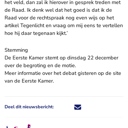
het veld, dan zal ik hierover in gesprek treden met
de Raad. Ik denk wel dat het goed is dat ik de
Raad voor de rechtspraak nog even wijs op het
artikel Tegenlicht en vraag om mij eens te vertellen
hoe hij daar tegenaan kijkt.’
Stemming
De Eerste Kamer stemt op dinsdag 22 december
over de begroting en de motie.
Meer informatie over het debat gisteren op de
site
- U verlaat Rechtspraak.nl
van de Eerste Kamer
.
Deel dit nieuwsbericht:
Deel dit nieuwsbericht via X - U 
Deel dit nieuwsbericht via Fa
Deel dit nieuwsbericht via
Deel dit nieuwsbericht