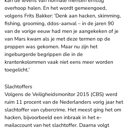
kan de levens van normale mensen ernstig
overhoop halen. En het wordt gemeengoed,
volgens Frits Bakker: 'Denk aan hacken, skimming,
fishing, grooming, ddos-aanval – in de jaren 90
van de vorige eeuw had men je aangekeken of je
van Mars kwam als je met deze termen op de
proppen was gekomen. Maar nu zijn het
ingeburgerde begrippen die in de
krantenkolommen vaak niet eens meer worden
toegelicht.'
Slachtoffers
- U verlaat Rech
Volgens de
Veiligheidsmonitor 2015
(CBS) werd
ruim 11 procent van de Nederlanders vorig jaar het
slachtoffer van cybercrime. Het meest ging het om
hacken, bijvoorbeeld een inbraak in het e-
mailaccount van het slachtoffer. Daarna volgt