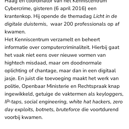
Haag en coördinator van het
Kenniscentrum
Cybercrime
, gisteren (6 april 2016) een
krantenkop. Hij opende de themadag
Licht in de
digitale duisternis
, waar 200 professionals op af
kwamen.
Het Kenniscentrum verzamelt en beheert
informatie over computercriminaliteit. Hierbij gaat
het vaak niet eens over nieuwe vormen van
hightech misdaad, maar om doodnormale
oplichting of chantage, maar dan in een digitaal
jasje. En juist die
toevoeging
maakt het werk van
politie, Openbaar Ministerie en Rechtspraak knap
ingewikkeld, getuige de vaktermen als k
eyloggers,
IP-taps, social engineering, white hat hackers, zero
day exploits, botnets, bruteforce
die voortdurend
voorbij kwamen.