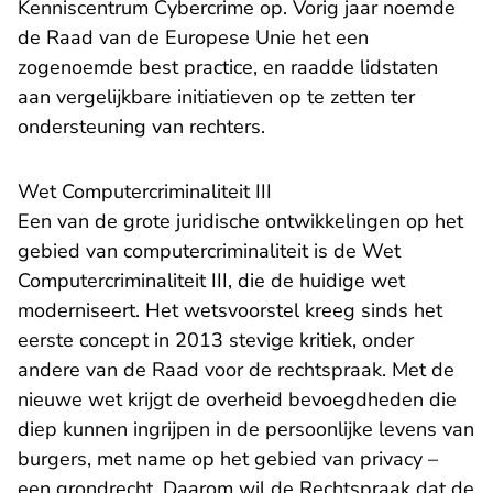
- U 
Kenniscentrum Cybercrime op. Vorig jaar
noemde
de Raad van de Europese Unie het een
zogenoemde best practice, en raadde lidstaten
aan vergelijkbare initiatieven op te zetten ter
ondersteuning van rechters.
Wet Computercriminaliteit III
Een van de grote juridische ontwikkelingen op het
gebied van computercriminaliteit is de Wet
Computercriminaliteit III, die de huidige wet
moderniseert. Het wetsvoorstel kreeg sinds het
eerste concept in 2013 stevige kritiek, onder
andere van de
Raad voor de rechtspraak
. Met de
nieuwe wet krijgt de overheid bevoegdheden die
diep kunnen ingrijpen in de persoonlijke levens van
burgers, met name op het gebied van privacy –
een grondrecht. Daarom wil de Rechtspraak dat de