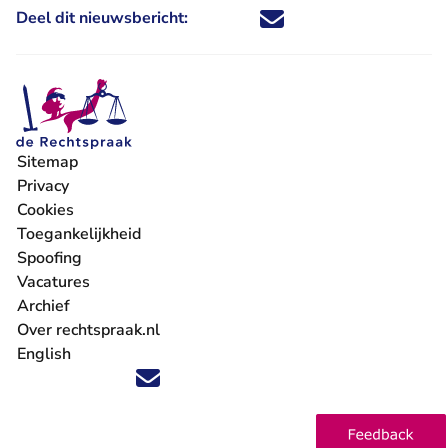
Deel dit nieuwsbericht:
Deel dit nieuwsbericht via X - U 
Deel dit nieuwsbericht via Fa
Deel dit nieuwsbericht via
Deel dit nieuwsbericht
Sitemap
Privacy
Cookies
Toegankelijkheid
Spoofing
Vacatures
- U verlaat Rechtspraak.nl
Archief
Over rechtspraak.nl
English
Volg ons op X (Twitter) - U verlaat Rechtspraak.nl
Volg ons op Facebook - U verlaat Rechtspraak.nl
Volg ons op Instagram - U verlaat Rechtspraak.nl
Volg ons op Youtube - U verlaat Rechtspraak.nl
Volg ons op LinkedIn - U verlaat Rechtspraak.n
'Blijf op de hoogte' nieuwsbrief - U verlaat