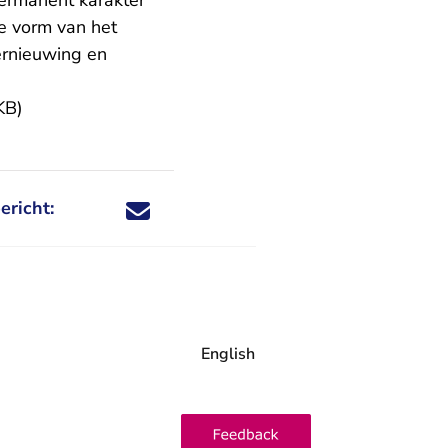
permanent karakter
e vorm van het
ernieuwing en
KB)
ericht:
Deel dit nieuwsbericht via X - U verlaat Rechtspraa
Deel dit nieuwsbericht via Facebook - U verlaat
Deel dit nieuwsbericht via e-mail
Deel dit nieuwsbericht via LinkedIn - U v
English