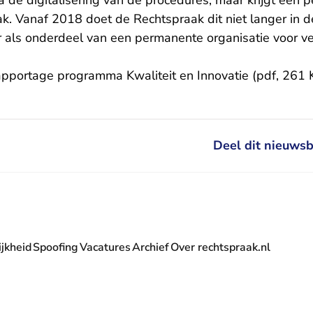
na de digitalisering van de procedures, maar krijgt een 
k. Vanaf 2018 doet de Rechtspraak dit niet langer in d
als onderdeel van een permanente organisatie voor v
pportage programma Kwaliteit en Innovatie (pdf, 261 
Deel dit nieuwsb
jkheid
Spoofing
Vacatures
Archief
Over rechtspraak.nl
- U verlaat Rechtspraak.nl
 Rechtspraak.nl
t Rechtspraak.nl
rlaat Rechtspraak.nl
verlaat Rechtspraak.nl
 U verlaat Rechtspraak.nl
' nieuwsbrief - U verlaat Rechtspraak.nl