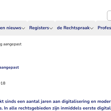
Zo
 en nieuws
Registers
de Rechtspraak
Profes
ing aangepast
g aangepast
018
t sinds een aantal jaren aan digitalisering en moder
s. In alle rechtsgebieden zijn inmiddels eerste digita