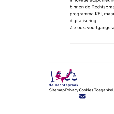
Innovatie stopt niet 
binnen de Rechtspraa
programma KEI, maar 
digitalisering.
Zie ook:
voortgangsra
Sitemap
Privacy
Cookies
Toegankeli
Volg ons op X (Twitter) - U verlaat
Volg ons op Facebook - U verlaa
Volg ons op Instagram - U ve
Volg ons op Youtube - U 
Volg ons op LinkedIn -
'Blijf op de hoogte