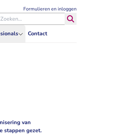
- U verlaat Rechtspraak.nl
Formulieren en inloggen
eken binnen de Rechtspraak
Zoeken
sionals
Contact
nisering van
le stappen gezet.