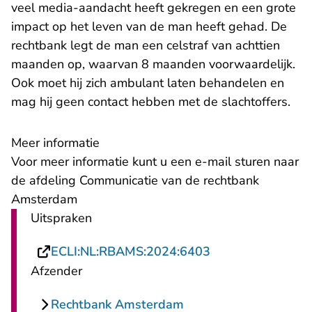
veel media-aandacht heeft gekregen en een grote
impact op het leven van de man heeft gehad. De
rechtbank legt de man een celstraf van achttien
maanden op, waarvan 8 maanden voorwaardelijk.
Ook moet hij zich ambulant laten behandelen en
mag hij geen contact hebben met de slachtoffers.
Meer informatie
- U verlaat Re
Voor meer informatie kunt u een
e-mail
sturen naar
de afdeling Communicatie van de rechtbank
Amsterdam
Uitspraken
- U verlaat Recht
ECLI:NL:RBAMS:2024:6403
Afzender
Rechtbank Amsterdam