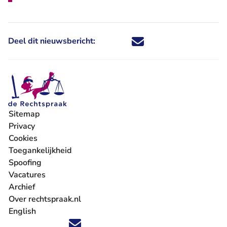
Deel dit nieuwsbericht:
Deel dit nieuwsbericht via X - U 
Deel dit nieuwsbericht via Fa
Deel dit nieuwsbericht via
Deel dit nieuwsbericht
Sitemap
Privacy
Cookies
Toegankelijkheid
Spoofing
Vacatures
- U verlaat Rechtspraak.nl
Archief
Over rechtspraak.nl
English
Volg ons op X (Twitter) - U verlaat Rechtspraak.nl
Volg ons op Facebook - U verlaat Rechtspraak.nl
Volg ons op Instagram - U verlaat Rechtspraak.nl
Volg ons op Youtube - U verlaat Rechtspraak.nl
Volg ons op LinkedIn - U verlaat Rechtspraak.n
'Blijf op de hoogte' nieuwsbrief - U verlaat