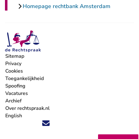
Homepage rechtbank Amsterdam
Sitemap
Privacy
Cookies
Toegankelijkheid
Spoofing
Vacatures
- U verlaat Rechtspraak.nl
Archief
Over rechtspraak.nl
English
Volg ons op X (Twitter) - U verlaat Rechtspraak.nl
Volg ons op Facebook - U verlaat Rechtspraak.nl
Volg ons op Instagram - U verlaat Rechtspraak.nl
Volg ons op Youtube - U verlaat Rechtspraak.nl
Volg ons op LinkedIn - U verlaat Rechtspraak.n
'Blijf op de hoogte' nieuwsbrief - U verlaat