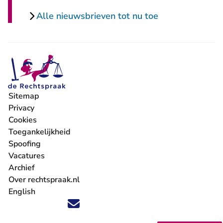
Alle nieuwsbrieven tot nu toe
Sitemap
Privacy
Cookies
Toegankelijkheid
Spoofing
Vacatures
- U verlaat Rechtspraak.nl
Archief
Over rechtspraak.nl
English
Volg ons op X (Twitter) - U verlaat Rechtspraak.nl
Volg ons op Facebook - U verlaat Rechtspraak.nl
Volg ons op Instagram - U verlaat Rechtspraak.nl
Volg ons op Youtube - U verlaat Rechtspraak.nl
Volg ons op LinkedIn - U verlaat Rechtspraak.n
'Blijf op de hoogte' nieuwsbrief - U verlaat