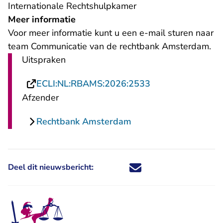
Internationale Rechtshulpkamer
Meer informatie
- U verlaat Re
Voor meer informatie kunt u een
e-mail
sturen naar
team Communicatie van de rechtbank Amsterdam.
Uitspraken
- U verlaat Recht
ECLI:NL:RBAMS:2026:2533
Afzender
Rechtbank Amsterdam
Deel dit nieuwsbericht:
Deel dit nieuwsbericht via X - U 
Deel dit nieuwsbericht via Fa
Deel dit nieuwsbericht via
Deel dit nieuwsbericht