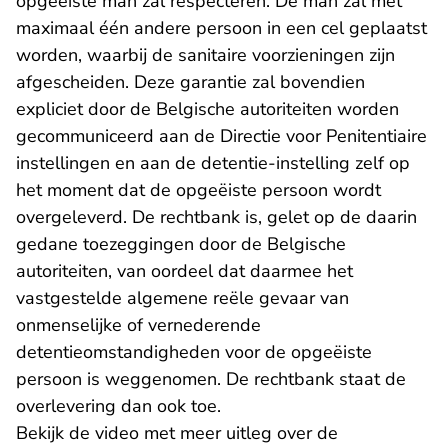
opgeëiste man zal respecteren. De man zal met
maximaal één andere persoon in een cel geplaatst
worden, waarbij de sanitaire voorzieningen zijn
afgescheiden. Deze garantie zal bovendien
expliciet door de Belgische autoriteiten worden
gecommuniceerd aan de Directie voor Penitentiaire
instellingen en aan de detentie-instelling zelf op
het moment dat de opgeëiste persoon wordt
overgeleverd. De rechtbank is, gelet op de daarin
gedane toezeggingen door de Belgische
autoriteiten, van oordeel dat daarmee het
vastgestelde algemene reële gevaar van
onmenselijke of vernederende
detentieomstandigheden voor de opgeëiste
persoon is weggenomen. De rechtbank staat de
overlevering dan ook toe.
- U verlaat Rechtspraak.nl
Bekijk de
video
met meer uitleg over de