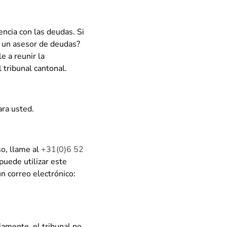
encia con las deudas. Si
e un asesor de deudas?
e a reunir la
 tribunal cantonal.
ara usted.
so, llame al
+31(0)6 52
puede utilizar este
 correo electrónico:
iamente, el tribunal no