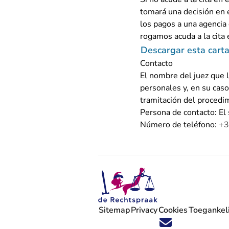
tomará una decisión en 
los pagos a una agencia
rogamos acuda a la cita 
Descargar esta cart
Contacto
El nombre del juez que l
personales y, en su caso
tramitación del procedim
Persona de contacto: El 
Número de teléfono:
+3
Sitemap
Privacy
Cookies
Toegankeli
Volg ons op X (Twitter) - U verlaat
Volg ons op Facebook - U verlaa
Volg ons op Instagram - U ve
Volg ons op Youtube - U 
Volg ons op LinkedIn -
'Blijf op de hoogte