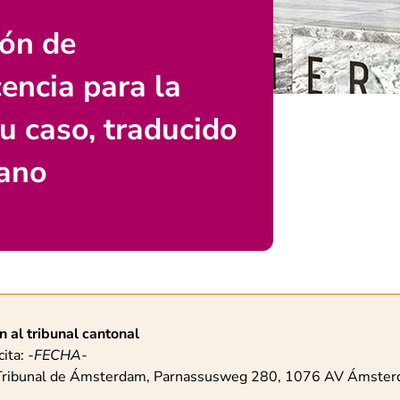
ión de
encia para la
su caso, traducido
lano
schuwing
n al tribunal cantonal
cita:
-FECHA-
 Tribunal de Ámsterdam, Parnassusweg 280, 1076 AV Ámste