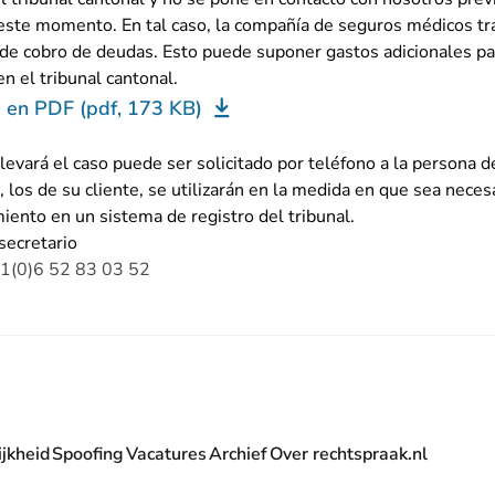
este momento. En tal caso, la compañía de seguros médicos tra
 de cobro de deudas. Esto puede suponer gastos adicionales par
en el tribunal cantonal.
a en PDF (pdf, 173 KB)
levará el caso puede ser solicitado por teléfono a la persona 
, los de su cliente, se utilizarán en la medida en que sea neces
iento en un sistema de registro del tribunal.
secretario
1(0)6 52 83 03 52
jkheid
Spoofing
Vacatures
Archief
Over rechtspraak.nl
- U verlaat Rechtspraak.nl
 Rechtspraak.nl
t Rechtspraak.nl
rlaat Rechtspraak.nl
verlaat Rechtspraak.nl
 U verlaat Rechtspraak.nl
' nieuwsbrief - U verlaat Rechtspraak.nl