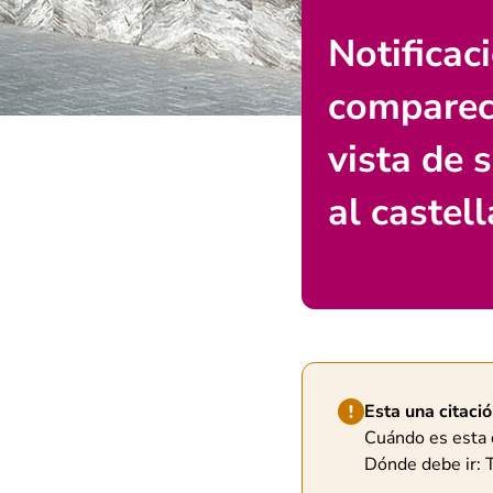
Notificac
comparec
vista de 
al castel
Hint van type waar
Esta una citació
Cuándo es esta 
Dónde debe ir: