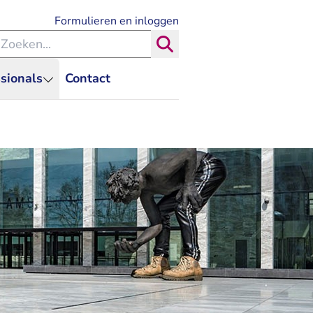
- U verlaat Rechtspraak.nl
Formulieren en inloggen
eken binnen de Rechtspraak
Zoeken
sionals
Contact