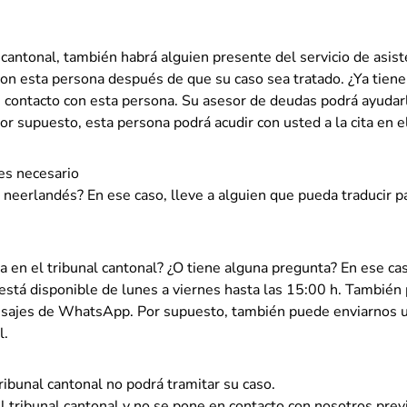
al cantonal, también habrá alguien presente del servicio de asist
con esta persona después de que su caso sea tratado. ¿Ya tien
 contacto con esta persona. Su asesor de deudas podrá ayudarl
or supuesto, esta persona podrá acudir con usted a la cita en el
 es necesario
 neerlandés? En ese caso, lleve a alguien que pueda traducir p
ta en el tribunal cantonal? ¿O tiene alguna pregunta? En ese ca
está disponible de lunes a viernes hasta las 15:00 h. También 
sajes de WhatsApp. Por supuesto, también puede enviarnos un
- U verlaat Rechtspraak.nl
l
.
 tribunal cantonal no podrá tramitar su caso.
 el tribunal cantonal y no se pone en contacto con nosotros prev