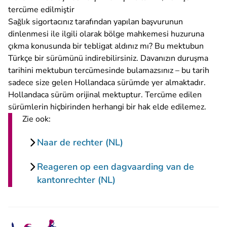
tercüme edilmiştir
Sağlık sigortacınız tarafından yapılan başvurunun
dinlenmesi ile ilgili olarak bölge mahkemesi huzuruna
çıkma konusunda bir tebligat aldınız mı?
Bu mektubun
Türkçe bir sürümünü indirebilirsiniz.
Davanızın duruşma
tarihini mektubun tercümesinde bulamazsınız – bu tarih
sadece size gelen Hollandaca sürümde yer almaktadır.
Hollandaca sürüm orijinal mektuptur. Tercüme edilen
sürümlerin hiçbirinden herhangi bir hak elde edilemez.
Zie ook:
Naar de rechter (NL)
Reageren op een dagvaarding van de
kantonrechter (NL)