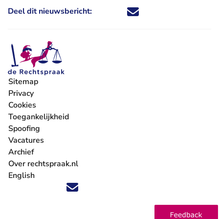
Deel dit nieuwsbericht:
Deel dit nieuwsbericht via X - U 
Deel dit nieuwsbericht via Fa
Deel dit nieuwsbericht via
Deel dit nieuwsbericht
Sitemap
Privacy
Cookies
Toegankelijkheid
Spoofing
Vacatures
- U verlaat Rechtspraak.nl
Archief
Over rechtspraak.nl
English
Volg ons op X (Twitter) - U verlaat Rechtspraak.nl
Volg ons op Facebook - U verlaat Rechtspraak.nl
Volg ons op Instagram - U verlaat Rechtspraak.nl
Volg ons op Youtube - U verlaat Rechtspraak.nl
Volg ons op LinkedIn - U verlaat Rechtspraak.n
'Blijf op de hoogte' nieuwsbrief - U verlaat