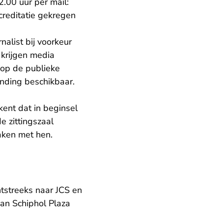
.00 uur per mail:
ccreditatie gekregen
list bij voorkeur
 krijgen media
l op de publieke
inding beschikbaar.
ent dat in beginsel
e zittingszaal
aken met hen.
htstreeks naar JCS en
van Schiphol Plaza