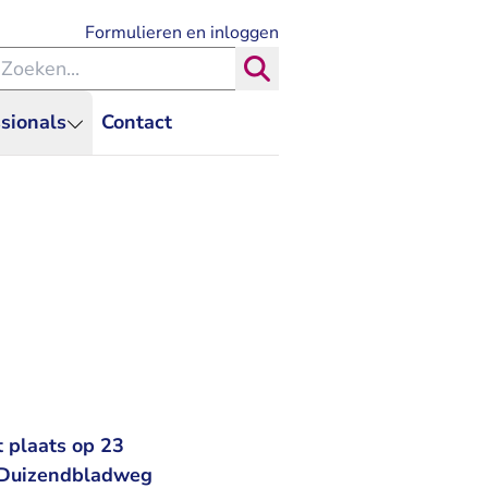
- U verlaat Rechtspraak.nl
Formulieren en inloggen
eken binnen de Rechtspraak
Zoeken
sionals
Contact
t plaats op 23
, Duizendbladweg