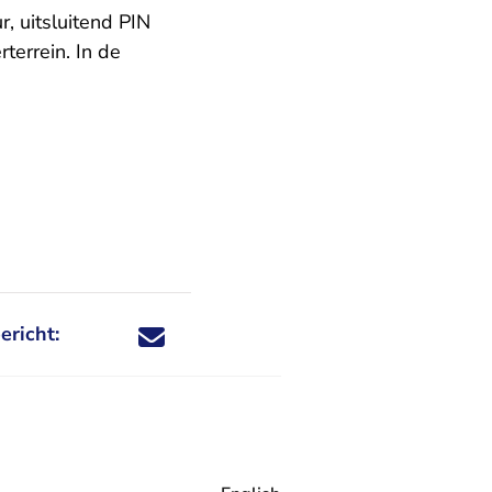
, uitsluitend PIN
terrein. In de
ericht:
Deel dit nieuwsbericht via X - U verlaat Rechtspraa
Deel dit nieuwsbericht via Facebook - U verlaat
Deel dit nieuwsbericht via e-mail
Deel dit nieuwsbericht via LinkedIn - U v