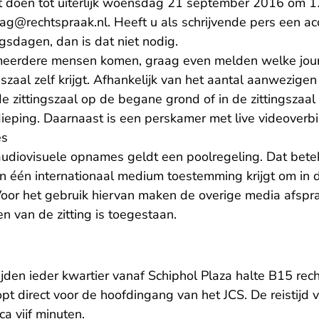
 doen tot uiterlijk woensdag 21 september 2016 om 12
- U verlaat Rechtspraak.nl
haag@rechtspraak.nl
. Heeft u als schrijvende pers een a
ngsdagen, dan is dat niet nodig.
eerdere mensen komen, graag even melden welke journa
gszaal zelf krijgt. Afhankelijk van het aantal aanwezigen
de zittingszaal op de begane grond of in de zittingszaa
dieping. Daarnaast is een perskamer met live videoverb
es
udiovisuele opnames geldt een poolregeling. Dat betek
n één internationaal medium toestemming krijgt om in d
or het gebruik hiervan maken de overige media afspr
n van de zitting is toegestaan.
ijden ieder kwartier vanaf Schiphol Plaza halte B15 rec
opt direct voor de hoofdingang van het JCS. De reistijd 
ca vijf minuten.