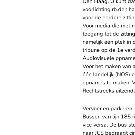
Den Haag. U kunt dat
voorlichting.rb.den.
voor de eerdere zitti
Voor media die met m
toegang tot de zittin
namelijk een plek in 
tribune op de 1e ver
Audiovisuele opnam
Voor het maken van a
één landelijk (NOS) e
opnames te maken. Vo
Rechtstreeks uitzende
Vervoer en parkeren
Bussen van lijn 185 r
vice versa. De bus st
naar JCS bedraagt cir