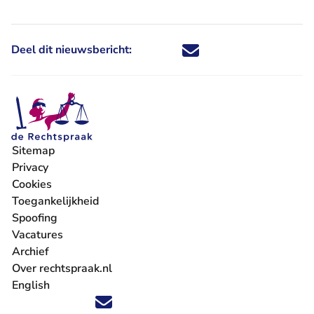
Deel dit nieuwsbericht:
Deel dit nieuwsbericht via X - U 
Deel dit nieuwsbericht via Fa
Deel dit nieuwsbericht via
Deel dit nieuwsbericht
Sitemap
Privacy
Cookies
Toegankelijkheid
Spoofing
Vacatures
- U verlaat Rechtspraak.nl
Archief
Over rechtspraak.nl
English
Volg ons op X (Twitter) - U verlaat Rechtspraak.nl
Volg ons op Facebook - U verlaat Rechtspraak.nl
Volg ons op Instagram - U verlaat Rechtspraak.nl
Volg ons op Youtube - U verlaat Rechtspraak.nl
Volg ons op LinkedIn - U verlaat Rechtspraak.n
'Blijf op de hoogte' nieuwsbrief - U verlaat