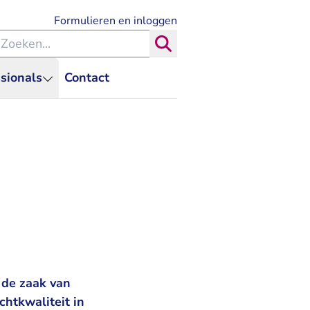
- U verlaat Rechtspraak.nl
Formulieren en inloggen
eken binnen de Rechtspraak
Zoeken
sionals
Contact
 de zaak van
chtkwaliteit in