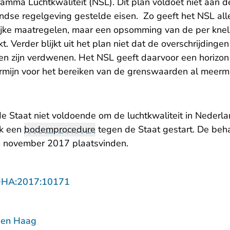
ma Luchtkwaliteit (NSL). Dit plan voldoet niet aan d
ndse regelgeving gestelde eisen. Zo geeft het NSL a
ijke maatregelen, maar een opsomming van de per knelp
. Verder blijkt uit het plan niet dat de overschrijdingen
llen zijn verdwenen. Het NSL geeft daarvoor een horizo
ermijn voor het bereiken van de grenswaarden al meerma
e Staat niet voldoende om de luchtkwaliteit in Nederla
ok een
bodemprocedure
tegen de Staat gestart. De beh
 november 2017 plaatsvinden.
- U verlaat Rechtspraak.nl
DHA:2017:10171
Den Haag