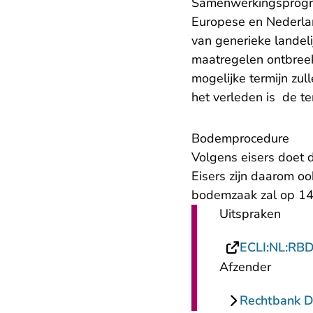
Samenwerkingsprogram
Europese en Nederla
van generieke landel
maatregelen ontbreekt
mogelijke termijn zu
het verleden is de t
Bodemprocedure
Volgens eisers doet d
Eisers zijn daarom o
bodemzaak zal op 14
Uitspraken
ECLI:NL:RB
Afzender
Rechtbank 