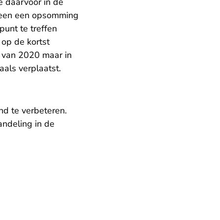
e daarvoor in de
lleen een opsomming
unt te treffen
 op de kortst
n van 2020 maar in
als verplaatst.
nd te verbeteren.
andeling in de