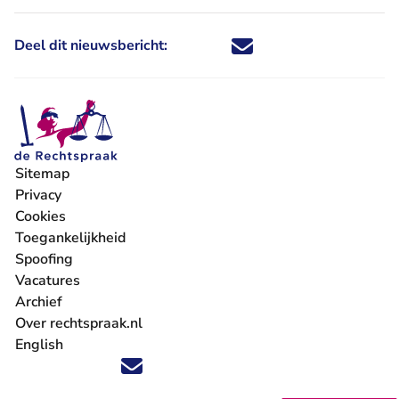
Deel dit nieuwsbericht:
Deel dit nieuwsbericht via X - U 
Deel dit nieuwsbericht via Fa
Deel dit nieuwsbericht via
Deel dit nieuwsbericht
Sitemap
Privacy
Cookies
Toegankelijkheid
Spoofing
Vacatures
- U verlaat Rechtspraak.nl
Archief
Over rechtspraak.nl
English
Volg ons op X (Twitter) - U verlaat Rechtspraak.nl
Volg ons op Facebook - U verlaat Rechtspraak.nl
Volg ons op Instagram - U verlaat Rechtspraak.nl
Volg ons op Youtube - U verlaat Rechtspraak.nl
Volg ons op LinkedIn - U verlaat Rechtspraak.n
'Blijf op de hoogte' nieuwsbrief - U verlaat