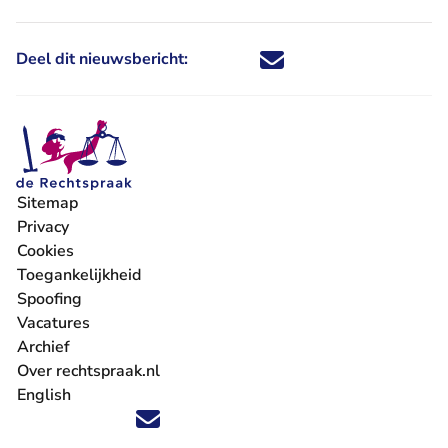
Deel dit nieuwsbericht:
Deel dit nieuwsbericht via X - U 
Deel dit nieuwsbericht via Fa
Deel dit nieuwsbericht via
Deel dit nieuwsbericht
Sitemap
Privacy
Cookies
Toegankelijkheid
Spoofing
Vacatures
- U verlaat Rechtspraak.nl
Archief
Over rechtspraak.nl
English
Volg ons op X (Twitter) - U verlaat Rechtspraak.nl
Volg ons op Facebook - U verlaat Rechtspraak.nl
Volg ons op Instagram - U verlaat Rechtspraak.nl
Volg ons op Youtube - U verlaat Rechtspraak.nl
Volg ons op LinkedIn - U verlaat Rechtspraak.n
'Blijf op de hoogte' nieuwsbrief - U verlaat