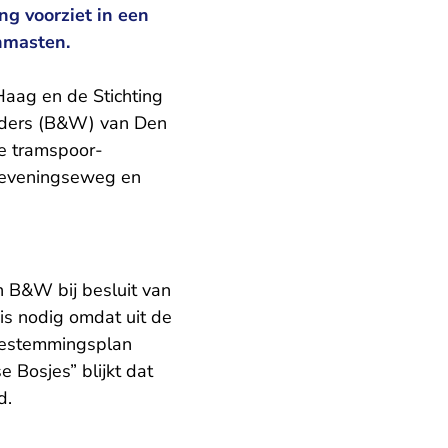
g voorziet in een
nmasten.
aag en de Stichting
uders (B&W) van Den
de tramspoor-
cheveningseweg en
n B&W bij besluit van
is nodig omdat uit de
 bestemmingsplan
Bosjes” blijkt dat
d.