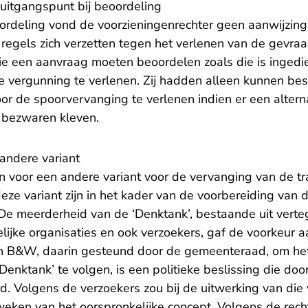
 uitgangspunt bij beoordeling
oordeling vond de voorzieningenrechter geen aanwijzing
 regels zich verzetten tegen het verlenen van de gevra
e een aanvraag moeten beoordelen zoals die is ingedie
e vergunning te verlenen. Zij hadden alleen kunnen bes
r de spoorvervanging te verlenen indien er een alterna
 bezwaren kleven.
andere variant
en voor een andere variant voor de vervanging van de t
deze variant zijn in het kader van de voorbereiding van 
 De meerderheid van de ‘Denktank’, bestaande uit vert
ijke organisaties en ook verzoekers, gaf de voorkeur a
an B&W, daarin gesteund door de gemeenteraad, om he
enktank’ te volgen, is een politieke beslissing die doo
. Volgens de verzoekers zou bij de uitwerking van die 
weken van het oorspronkelijke concept. Volgens de rech