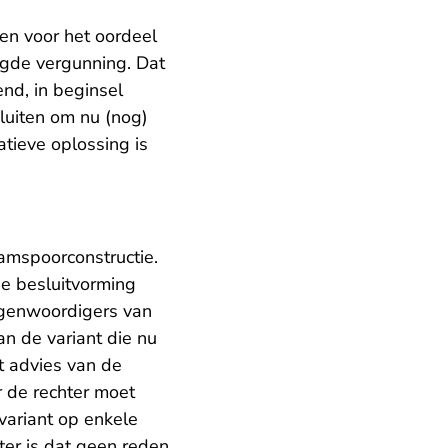
en voor het oordeel
agde vergunning. Dat
nd, in beginsel
luiten om nu (nog)
tieve oplossing is
ramspoorconstructie.
de besluitvorming
egenwoordigers van
an de variant die nu
t advies van de
r de rechter moet
variant op enkele
ter is dat geen reden