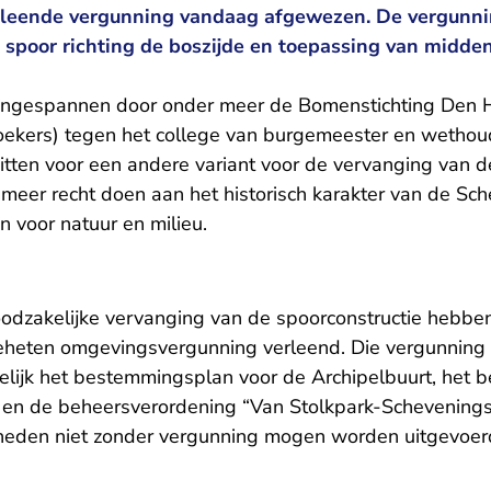
rleende vergunning vandaag afgewezen. De vergunnin
t spoor richting de boszijde en toepassing van midde
ngespannen door onder meer de Bomenstichting Den H
ekers) tegen het college van burgemeester en wetho
itten voor een andere variant voor de vervanging van 
u meer recht doen aan het historisch karakter van de S
n voor natuur en milieu.
odzakelijke vervanging van de spoorconstructie hebbe
eheten omgevingsvergunning verleend. Die vergunning 
velijk het bestemmingsplan voor de Archipelbuurt, het
en de beheersverordening “Van Stolkpark-Scheveningse 
heden niet zonder vergunning mogen worden uitgevoer