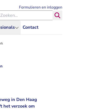
- U verlaat Rechtspraak.nl
Formulieren en inloggen
eken binnen de Rechtspraak
Zoeken
sionals
Contact
en
en
seweg in Den Haag
t het verzoek om