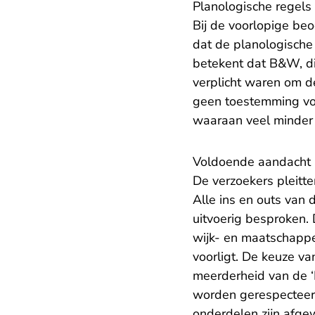
Planologische regels
Bij de voorlopige be
dat de planologische
betekent dat B&W, di
verplicht waren om d
geen toestemming voo
waaraan veel minder
Voldoende aandacht 
De verzoekers pleitt
Alle ins en outs van 
uitvoerig besproken.
wijk- en maatschappel
voorligt. De keuze v
meerderheid van de ‘D
worden gerespecteerd
onderdelen zijn afge