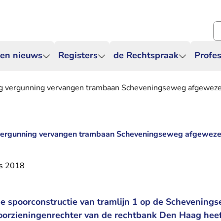
Zo
 en nieuws
Registers
de Rechtspraak
Profes
ng vergunning vervangen trambaan Scheveningseweg afgewez
 vergunning vervangen trambaan Scheveningseweg afgewez
s 2018
e spoorconstructie van tramlijn 1 op de Schevening
orzieningenrechter van de rechtbank Den Haag heef