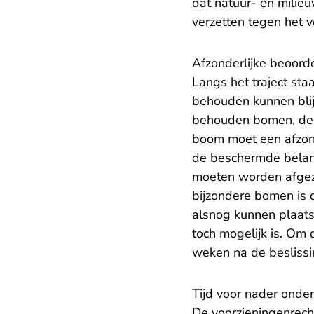
dat natuur- en milie
verzetten tegen het 
Afzonderlijke beoord
Langs het traject st
behouden kunnen blij
behouden bomen, de v
boom moet een afzond
de beschermde belan
moeten worden afgez
bijzondere bomen is
alsnog kunnen plaats
toch mogelijk is. Om 
weken na de besliss
Tijd voor nader onde
De voorzieningenrecht