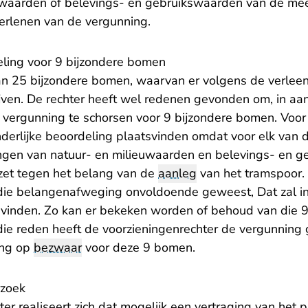
uwaarden of belevings- en gebruikswaarden van de me
verlenen van de vergunning.
eling voor 9 bijzondere bomen
aan 25 bijzondere bomen, waarvan er volgens de verle
ven. De rechter heeft wel redenen gevonden om, in aan
ergunning te schorsen voor 9 bijzondere bomen. Voor 
erlijke beoordeling plaatsvinden omdat voor elk van d
gen van natuur- en milieuwaarden en belevings- en g
et tegen het belang van de
aanleg
van het tramspoor.
 die belangenafweging onvoldoende geweest, Dat zal i
vinden. Zo kan er bekeken worden of behoud van die 
die reden heeft de voorzieningenrechter de vergunning 
ing op
bezwaar
voor deze 9 bomen.
rzoek
er realiseert zich dat mogelijk een vertraging van het p