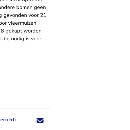
ijzondere bomen geen
ing gevonden voor 21
or vleermuizen
18 gekapt worden.
 die nodig is voor
ericht:
Deel dit nieuwsbericht via X - U verlaat Rechtspraa
Deel dit nieuwsbericht via Facebook - U verlaat
Deel dit nieuwsbericht via e-mail
Deel dit nieuwsbericht via LinkedIn - U v