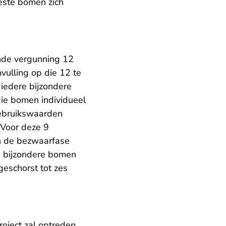
este bomen zich
ende vergunning 12
vulling op die 12 te
iedere bijzondere
ie bomen individueel
ebruikswaarden
 Voor deze 9
n de bezwaarfase
9 bijzondere bomen
geschorst tot zes
roject zal optreden.