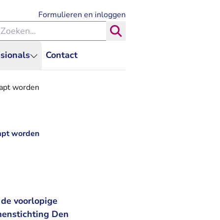
- U verlaat Rechtspraak.nl
Formulieren en inloggen
eken binnen de Rechtspraak
Zoeken
sionals
Contact
kapt worden
kapt worden
 de voorlopige
menstichting Den