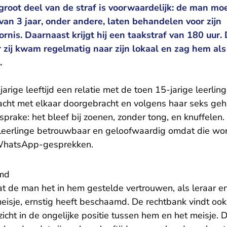
 groot deel van de straf is voorwaardelijk: de man mo
van 3 jaar, onder andere, laten behandelen voor zijn
nis. Daarnaast krijgt hij een taakstraf van 180 uur.
 zij kwam regelmatig naar zijn lokaal en zag hem als
.
rige leeftijd een relatie met de toen 15-jarige leerlin
acht met elkaar doorgebracht en volgens haar seks ge
sprake: het bleef bij zoenen, zonder tong, en knuffelen
 leerlinge betrouwbaar en geloofwaardig omdat die wo
 WhatsApp-gesprekken.
md
at de man het in hem gestelde vertrouwen, als leraar e
isje, ernstig heeft beschaamd. De rechtbank vindt ook d
icht in de ongelijke positie tussen hem en het meisje.