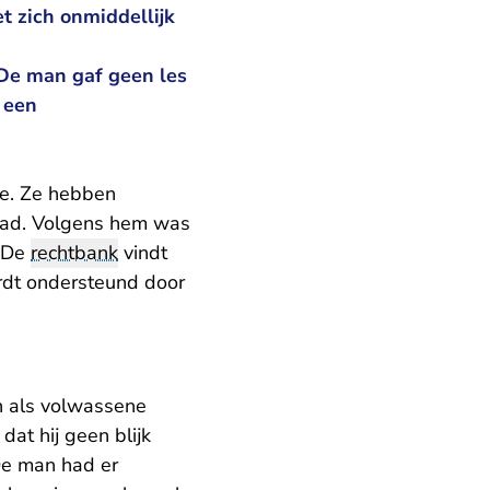
et zich onmiddellijk
 De man gaf geen les
 een
ge. Ze hebben
had. Volgens hem was
. De
rechtbank
vindt
rdt ondersteund door
n als volwassene
at hij geen blijk
 De man had er