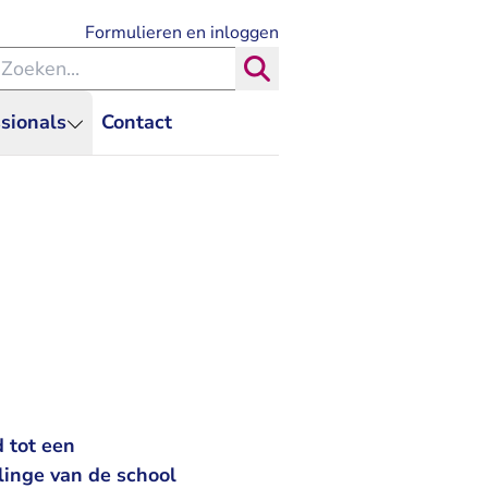
- U verlaat Rechtspraak.nl
Formulieren en inloggen
eken binnen de Rechtspraak
Zoeken
sionals
Contact
 tot een
linge van de school