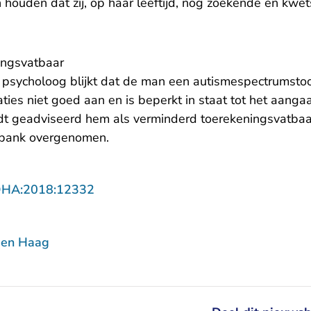
houden dat zij, op haar leeftijd, nog zoekende en kwet
ingsvatbaar
psycholoog blijkt dat de man een autismespectrumstoorn
aties niet goed aan en is beperkt in staat tot het aang
dt geadviseerd hem als verminderd toerekeningsvatbaa
htbank overgenomen.
- U verlaat Rechtspraak.nl
DHA:2018:12332
Den Haag