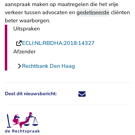
aanspraak maken op maatregelen die het vrije
verkeer tussen advocaten en
gedetineerde
cliënten
beter waarborgen.
Uitspraken
- U verlaat Rech
ECLI:NL:RBDHA:2018:14327
Afzender
Rechtbank Den Haag
Deel dit nieuwsbericht:
Deel dit nieuwsbericht via X - U 
Deel dit nieuwsbericht via Fa
Deel dit nieuwsbericht via
Deel dit nieuwsbericht