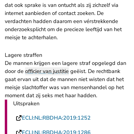
dat ook sprake is van ontucht als zij zichzelf via
internet aanbieden of contact zoeken. De
verdachten hadden daarom een vérstrekkende
onderzoeksplicht om de precieze leeftijd van het
meisje te achterhalen.
​Lagere straffen
De mannen krijgen een lagere straf opgelegd dan
door de
officier van justitie
geëist. De rechtbank
gaat ervan uit dat de mannen niet wisten dat het
meisje slachtoffer was van mensenhandel op het
moment dat zij seks met haar hadden.
Uitspraken
- U verlaat Recht
ECLI:NL:RBDHA:2019:1252
- U verlaat Recht
ECLI:NL:RBDHA:2019:1286