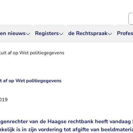
Zo
 en nieuws
Registers
de Rechtspraak
Profes
tuit af op Wet politiegegevens
it af op Wet politiegegevens
2019
ingenrechter van de Haagse rechtbank heeft vandaag 
kelijk is in zijn vordering tot afgifte van beeldmater