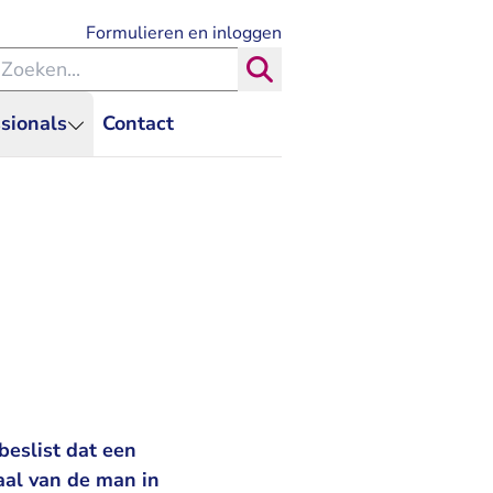
- U verlaat Rechtspraak.nl
Formulieren en inloggen
eken binnen de Rechtspraak
Zoeken
sionals
Contact
beslist dat een
iaal van de man in