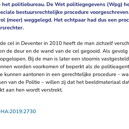
 het politiebureau. De Wet politiegegevens (Wpg) hee
ciale bestuursrechtelijke procedure voorgeschreven.
 rol (meer) weggelegd. Het echtpaar had dus een pr
rsrechter.
in de cel in Deventer in 2010 heeft de man zichzelf versc
en de deur en de wand van de cel gegooid. Als gevolg
 opgelopen. Bij de man is later een stoornis vastgesteld
unnen worden voorkomen of beperkt als de politieagen
e kunnen aantonen in een gerechtelijke procedure - waa
n van de Politie – willen zij dat het beeldmateriaal dat
t aan hen wordt verstrekt.
- U verlaat Rechtspraak.nl
DHA:2019:2730