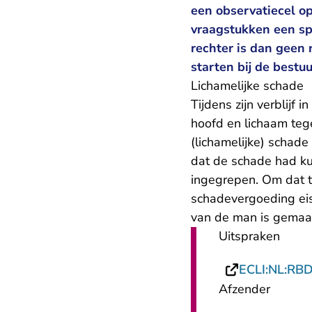
een observatiecel op
vraagstukken een spe
rechter is dan geen
starten bij de bestuu
Lichamelijke schade
Tijdens zijn verblijf 
hoofd en lichaam teg
(lichamelijke) schade
dat de schade had k
ingegrepen. Om dat t
schadevergoeding eise
van de man is gemaak
Uitspraken
ECLI:NL:RB
Afzender