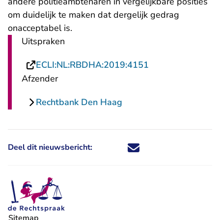
andere politieambtenaren in vergelijkbare posities
om duidelijk te maken dat dergelijk gedrag
onacceptabel is.
Uitspraken
- U verlaat Recht
ECLI:NL:RBDHA:2019:4151
Afzender
Rechtbank Den Haag
Deel dit nieuwsbericht:
Deel dit nieuwsbericht via X - U 
Deel dit nieuwsbericht via Fa
Deel dit nieuwsbericht via
Deel dit nieuwsbericht
Sitemap