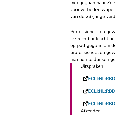
meegegaan naar Zoete
voor verboden wapen
van de 23-jarige verd
Professioneel en ge
De rechtbank acht p
op pad gegaan om de 
professioneel en gewe
mannen te danken g
Uitspraken
ECLI:NL:RB
ECLI:NL:RB
ECLI:NL:RB
Afzender