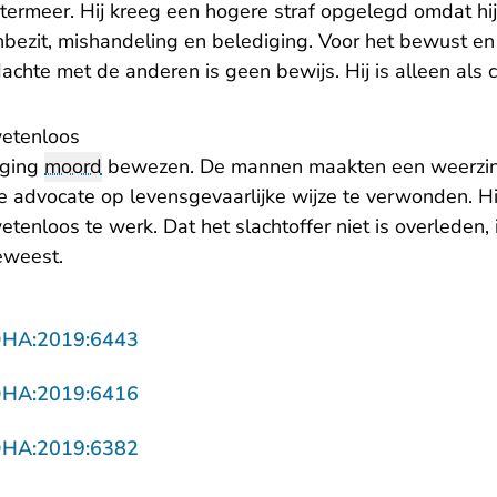
rmeer. Hij kreeg een hogere straf opgelegd omdat hij
bezit, mishandeling en belediging. Voor het bewust 
achte met de anderen is geen bewijs. Hij is alleen als
wetenloos
oging
moord
bewezen. De mannen maakten een weerzin
advocate op levensgevaarlijke wijze te verwonden. Hi
tenloos te werk. Dat het slachtoffer niet is overleden, 
eweest.
- U verlaat Rechtspraak.nl
DHA:2019:6443
- U verlaat Rechtspraak.nl
DHA:2019:6416
- U verlaat Rechtspraak.nl
DHA:2019:6382