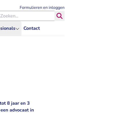
- U verlaat Rechtspraak.nl
Formulieren en inloggen
eken binnen de Rechtspraak
Zoeken
sionals
Contact
ot 8 jaar en 3
een advocaat in