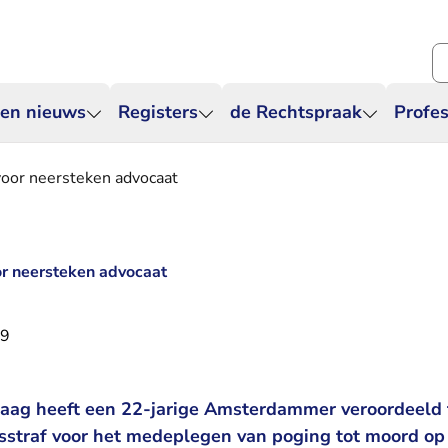
Zo
 en nieuws
Registers
de Rechtspraak
Profes
voor neersteken advocaat
or neersteken advocaat
19
ag heeft een 22-jarige Amsterdammer veroordeeld t
traf voor het medeplegen van poging tot moord op 