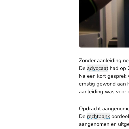
Zonder aanleiding n
De
advocaat
had op 2
Na een kort gesprek 
ernstig gewond aan h
aanleiding was voor d
Opdracht aangenom
De
rechtbank
oordeel
aangenomen en uitgez