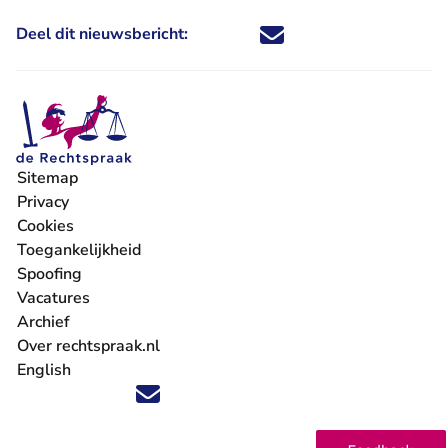
Deel dit nieuwsbericht:
Deel dit nieuwsbericht via X - U 
Deel dit nieuwsbericht via Fa
Deel dit nieuwsbericht via
Deel dit nieuwsbericht
Sitemap
Privacy
Cookies
Toegankelijkheid
Spoofing
Vacatures
- U verlaat Rechtspraak.nl
Archief
Over rechtspraak.nl
English
Volg ons op X (Twitter) - U verlaat Rechtspraak.nl
Volg ons op Facebook - U verlaat Rechtspraak.nl
Volg ons op Instagram - U verlaat Rechtspraak.nl
Volg ons op Youtube - U verlaat Rechtspraak.nl
Volg ons op LinkedIn - U verlaat Rechtspraak.n
'Blijf op de hoogte' nieuwsbrief - U verlaat