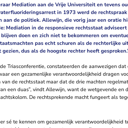
raar Mediation aan de Vrije Universiteit en tevens ou
 waterfluorideringsarrest in 1973 werd de rechtspraa
aan de politiek. Allewijn, die vorig jaar een oratie hi
e: Mediation in de responsieve rechtsstaat adviseert
blijven doen en zich niet te bekommeren om eventuee
taatsmachten pas echt schuren als de rechterlijke ui
 gezien, dus als de hoogste rechter heeft gesproken.
 de Triasconferentie, constateerden de aanwezigen dat 
aar een gezamenlijke verantwoordelijkheid dragen voo
 van de rechtsstaat maar dat de drie machten regelmati
n een duas”, vindt Allewijn, want de wetgevende en 
machtskolom. De rechtsprekende macht fungeert als teg
 per sé te kennen om gezamenlijk verantwoordelijkheid t