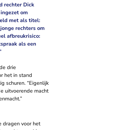
d rechter Dick
k ingezet om
eld met als titel:
 jonge rechters om
l afbreukrisico:
tspraak als een
”
de drie
r het in stand
g schuren. “Eigenlijk
de uitvoerende macht
enmacht.”
e dragen voor het