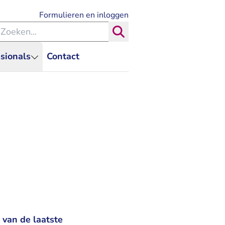
- U verlaat Rechtspraak.nl
Formulieren en inloggen
eken binnen de Rechtspraak
Zoeken
sionals
Contact
 van de laatste