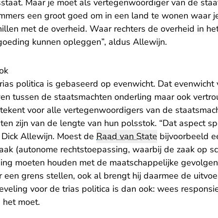
staat. Maar je moet als vertegenwoordiger van de sta
 immers een groot goed om in een land te wonen waar je
illen met de overheid. Waar rechters de overheid in he
goeding kunnen opleggen”, aldus Allewijn.
ok
ias politica is gebaseerd op evenwicht. Dat evenwicht 
wen tussen de staatsmachten onderling maar ook vertr
tekent voor alle vertegenwoordigers van de staatsmach
n zijn van de lengte van hun polsstok. “Dat aspect spe
 Dick Allewijn. Moest de
Raad van State
bijvoorbeeld ee
fzaak (autonome rechtstoepassing, waarbij de zaak op s
ning moeten houden met de maatschappelijke gevolgen? 
 een grens stellen, ook al brengt hij daarmee de uitvo
veling voor de trias politica is dan ook: wees respons
 het moet.