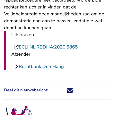
(spoed)procedure niet beoordeeld worden. De
rechter kan zich er in vinden dat de
Veiligheidsregio geen mogelijkheden zag om de
demonstratie nog aan te passen, zodat die wel
door had kunnen gaan.
Uitspraken
- U verlaat Recht
ECLI:NL:RBDHA:2020:5865
Afzender
Rechtbank Den Haag
Deel dit nieuwsbericht:
Deel dit nieuwsbericht via X - U 
Deel dit nieuwsbericht via Fa
Deel dit nieuwsbericht via
Deel dit nieuwsbericht