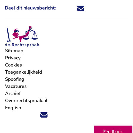
Deel dit nieuwsbericht:
Deel dit nieuwsbericht via X - U 
Deel dit nieuwsbericht via Fa
Deel dit nieuwsbericht via
Deel dit nieuwsbericht
Sitemap
Privacy
Cookies
Toegankelijkheid
Spoofing
Vacatures
- U verlaat Rechtspraak.nl
Archief
Over rechtspraak.nl
English
Volg ons op X (Twitter) - U verlaat Rechtspraak.nl
Volg ons op Facebook - U verlaat Rechtspraak.nl
Volg ons op Instagram - U verlaat Rechtspraak.nl
Volg ons op Youtube - U verlaat Rechtspraak.nl
Volg ons op LinkedIn - U verlaat Rechtspraak.n
'Blijf op de hoogte' nieuwsbrief - U verlaat