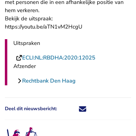
met personen die in een afhankelijke positie van
hem verkeren.
Bekijk de uitspraak:
- U verlaat Rechtspra
https://youtu.be/aTN1vM2HcgU
Uitspraken
- U verlaat Rech
ECLI:NL:RBDHA:2020:12025
Afzender
Rechtbank Den Haag
Deel dit nieuwsbericht:
Deel dit nieuwsbericht via X - U 
Deel dit nieuwsbericht via Fa
Deel dit nieuwsbericht via
Deel dit nieuwsbericht