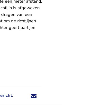
te een meter afstand.
htlijn is afgeweken.
t dragen van een
 om de richtlijnen
ter geeft partijen
ericht:
Deel dit nieuwsbericht via X - U verlaat Rechtspraa
Deel dit nieuwsbericht via Facebook - U verlaat
Deel dit nieuwsbericht via e-mail
Deel dit nieuwsbericht via LinkedIn - U v