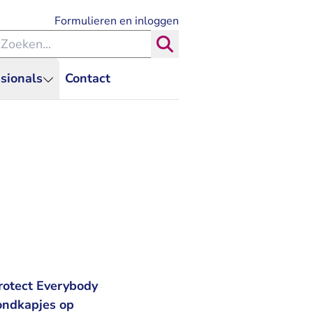
- U verlaat Rechtspraak.nl
Formulieren en inloggen
eken binnen de Rechtspraak
Zoeken
sionals
Contact
rotect Everybody
ondkapjes op