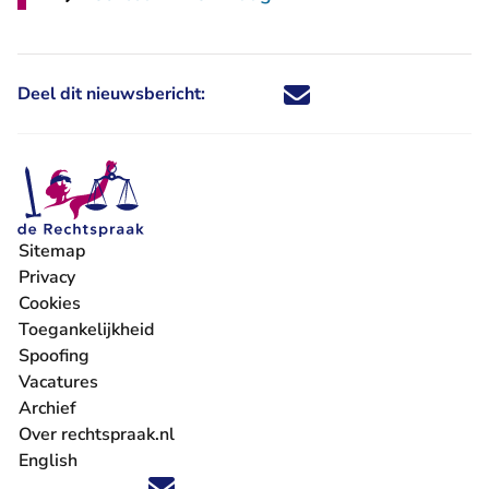
Deel dit nieuwsbericht:
Deel dit nieuwsbericht via X - U 
Deel dit nieuwsbericht via Fa
Deel dit nieuwsbericht via
Deel dit nieuwsbericht
Sitemap
Privacy
Cookies
Toegankelijkheid
Spoofing
Vacatures
- U verlaat Rechtspraak.nl
Archief
Over rechtspraak.nl
English
Volg ons op X (Twitter) - U verlaat Rechtspraak.nl
Volg ons op Facebook - U verlaat Rechtspraak.nl
Volg ons op Instagram - U verlaat Rechtspraak.nl
Volg ons op Youtube - U verlaat Rechtspraak.nl
Volg ons op LinkedIn - U verlaat Rechtspraak.n
'Blijf op de hoogte' nieuwsbrief - U verlaat