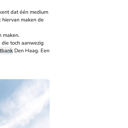
ekent dat één medium
ik hiervan maken de
an maken.
en die toch aanwezig
htbank
Den Haag. Een