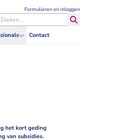
- U verlaat Rechtspraak.nl
Formulieren en inloggen
eken binnen de Rechtspraak
Zoeken
sionals
Contact
g het kort geding
ng van subsidies.