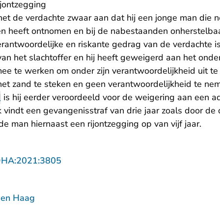
ijontzegging
het de verdachte zwaar aan dat hij een jonge man die 
ven heeft ontnomen en bij de nabestaanden onherstelbaa
erantwoordelijke en riskante gedrag van de verdachte i
an het slachtoffer en hij heeft geweigerd aan het onde
ee te werken om onder zijn verantwoordelijkheid uit te 
het zand te steken en geen verantwoordelijkheid te nem
d
is hij eerder veroordeeld voor de weigering aan een 
vindt een gevangenisstraf van drie jaar zoals door de o
e man hiernaast een rijontzegging op van vijf jaar.
- U verlaat Rechtspraak.nl
DHA:2021:3805
Den Haag