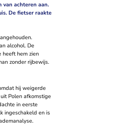
n van achteren aan.
s. De fietser raakte
 aangehouden.
an alcohol. De
e heeft hem zien
man zonder rijbewijs.
omdat hij weigerde
uit Polen afkomstige
achte in eerste
lk ingeschakeld en is
 ademanalyse.