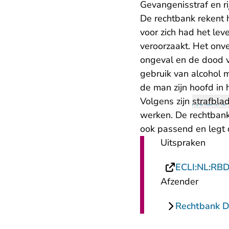
Gevangenisstraf en r
De rechtbank rekent 
voor zich had het le
veroorzaakt. Het onv
ongeval en de dood v
gebruik van alcohol m
de man zijn hoofd in 
Volgens zijn
strafbla
werken. De rechtbank 
ook passend en legt d
Uitspraken
ECLI:NL:RB
Afzender
Rechtbank 