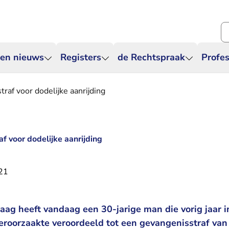
Zo
 en nieuws
Registers
de Rechtspraak
Profes
traf voor dodelijke aanrijding
af voor dodelijke aanrijding
021
ag heeft vandaag een 30-jarige man die vorig jaar i
veroorzaakte veroordeeld tot een gevangenisstraf van d