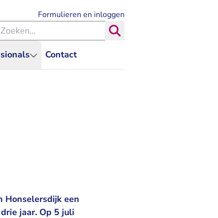
- U verlaat Rechtspraak.nl
Formulieren en inloggen
eken binnen de Rechtspraak
Zoeken
sionals
Contact
n Honselersdijk een
rie jaar. Op 5 juli