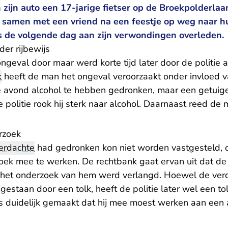
zijn auto een 17-jarige fietser op de Broekpolderlaa
 samen met een vriend na een feestje op weg naar hui
s de volgende dag aan zijn verwondingen overleden.
er rijbewijs
ngeval door maar werd korte tijd later door de politie
k
heeft de man het ongeval veroorzaakt onder invloed v
e avond alcohol te hebben gedronken, maar een getuig
 politie rook hij sterk naar alcohol. Daarnaast reed de 
rzoek
erdachte
had gedronken kon niet worden vastgesteld, 
k mee te werken. De rechtbank gaat ervan uit dat de 
het onderzoek van hem werd verlangd. Hoewel de verd
jgestaan door een tolk, heeft de politie later wel een to
s duidelijk gemaakt dat hij mee moest werken aan een