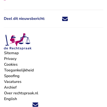
Deel dit nieuwsbericht:
Deel dit nieuwsbericht via X - U 
Deel dit nieuwsbericht via Fa
Deel dit nieuwsbericht via
Deel dit nieuwsbericht
Sitemap
Privacy
Cookies
Toegankelijkheid
Spoofing
Vacatures
- U verlaat Rechtspraak.nl
Archief
Over rechtspraak.nl
English
Volg ons op X (Twitter) - U verlaat Rechtspraak.nl
Volg ons op Facebook - U verlaat Rechtspraak.nl
Volg ons op Instagram - U verlaat Rechtspraak.nl
Volg ons op Youtube - U verlaat Rechtspraak.nl
Volg ons op LinkedIn - U verlaat Rechtspraak.n
'Blijf op de hoogte' nieuwsbrief - U verlaat