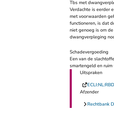
Tbs met dwangverpl
Verdachte is eerder 
met voorwaarden geh
functioneren, is dat
niet genoeg is om de
dwangverpleging nood
Schadevergoeding
Een van de slachtoff
smartengeld en ruim 
Uitspraken
ECLI:NL:RB
Afzender
Rechtbank 