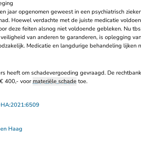
eging
een jaar opgenomen geweest in een psychiatrisch zieken
ad. Hoewel verdachte met de juiste medicatie voldoen
 door deze feiten alsnog niet voldoende gebleken. Nu t
 veiligheid van anderen te garanderen, is oplegging va
zakelijk. Medicatie en langdurige behandeling lijken n
ers heeft om schadevergoeding gevraagd. De rechtbank
€ 400,- voor
materiële schade
toe.
- U verlaat Rechtspraak.nl
DHA:2021:6509
Den Haag