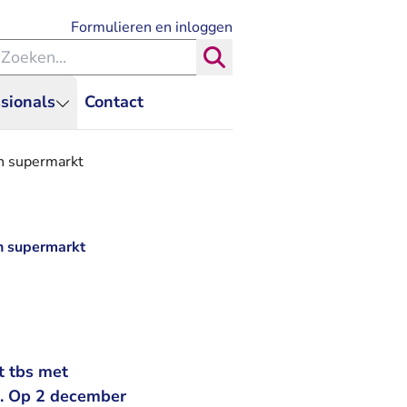
- U verlaat Rechtspraak.nl
Formulieren en inloggen
eken binnen de Rechtspraak
Zoeken
sionals
Contact
in supermarkt
in supermarkt
t tbs met
g. Op 2 december