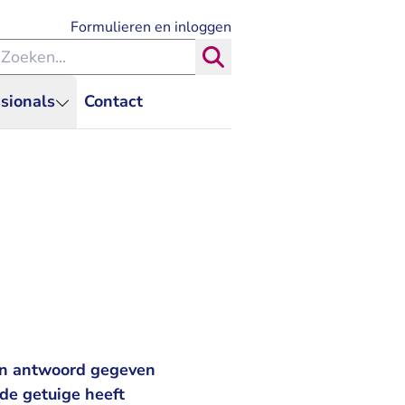
- U verlaat Rechtspraak.nl
Formulieren en inloggen
eken binnen de Rechtspraak
Zoeken
sionals
Contact
en antwoord gegeven
de getuige heeft