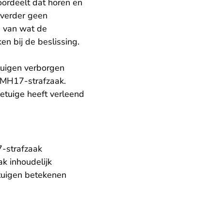
oordeelt dat horen en
 verder geen
n van wat de
n bij de beslissing.
tuigen verborgen
 MH17-strafzaak.
etuige heeft verleend
7-strafzaak
ak inhoudelijk
etuigen betekenen