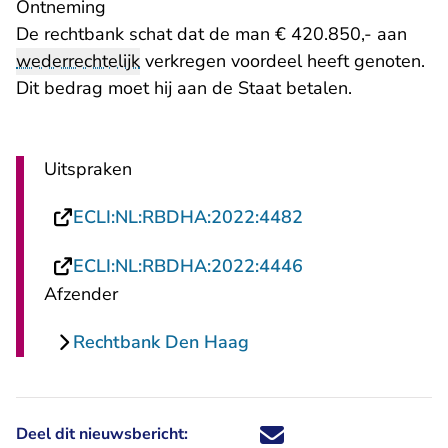
Ontneming
De rechtbank schat dat de man € 420.850,- aan
wederrechtelijk
verkregen voordeel heeft genoten.
Dit bedrag moet hij aan de Staat betalen.
Uitspraken
- U verlaat Recht
ECLI:NL:RBDHA:2022:4482
- U verlaat Recht
ECLI:NL:RBDHA:2022:4446
Afzender
Rechtbank Den Haag
Deel dit nieuwsbericht:
Deel dit nieuwsbericht via X - U 
Deel dit nieuwsbericht via Fa
Deel dit nieuwsbericht via
Deel dit nieuwsbericht