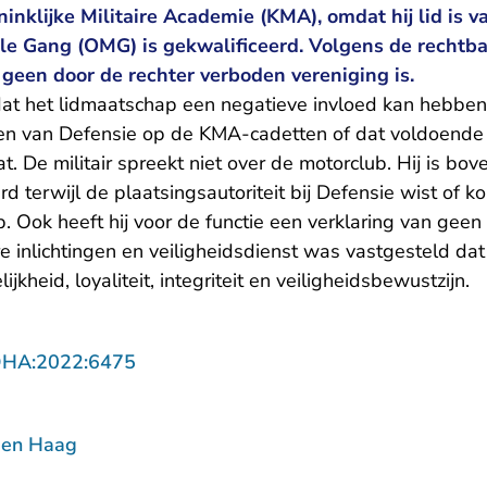
oninklijke Militaire Academie (KMA), omdat hij lid is 
le Gang (OMG) is gekwalificeerd. Volgens de rechtba
geen door de rechter verboden vereniging is.
at het lidmaatschap een negatieve invloed kan hebben
n van Defensie op de KMA-cadetten of dat voldoende 
t. De militair spreekt niet over de motorclub. Hij is bo
 terwijl de plaatsingsautoriteit bij Defensie wist of ko
. Ook heeft hij voor de functie een verklaring van geen
re inlichtingen en veiligheidsdienst was vastgesteld dat
ijkheid, loyaliteit, integriteit en veiligheidsbewustzijn.
- U verlaat Rechtspraak.nl
DHA:2022:6475
Den Haag