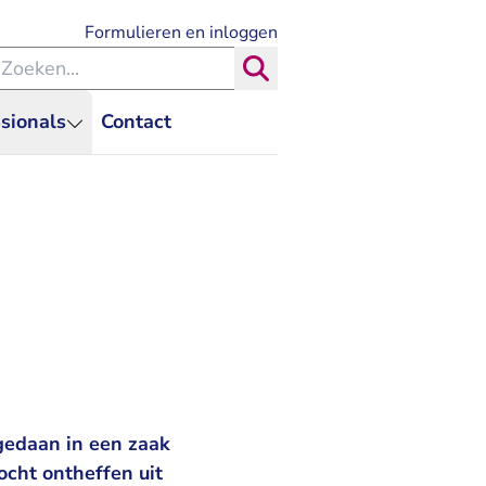
- U verlaat Rechtspraak.nl
Formulieren en inloggen
eken binnen de Rechtspraak
Zoeken
sionals
Contact
gedaan in een zaak
ocht ontheffen uit