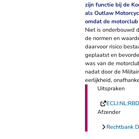
zijn functie bij de K
als Outlaw Motorcyc
omdat de motorclub 
Niet is onderbouwd d
de normen en waarde
daarvoor risico bestaa
geplaatst en bevorderd
was van de motorclub
nadat door de Militai
eerlijkheid, onafhankel
Uitspraken
ECLI:NL:RB
Afzender
Rechtbank 