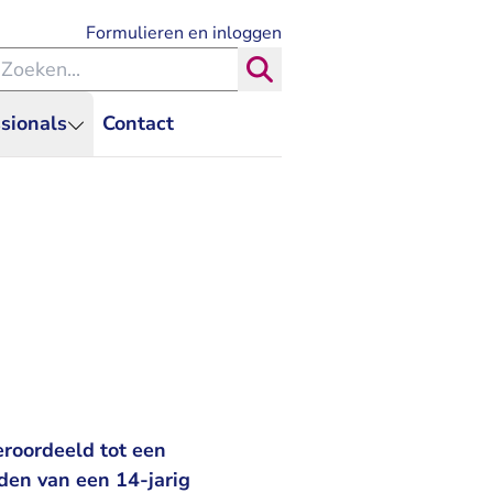
- U verlaat Rechtspraak.nl
Formulieren en inloggen
eken binnen de Rechtspraak
Zoeken
sionals
Contact
roordeeld tot een
den van een 14-jarig