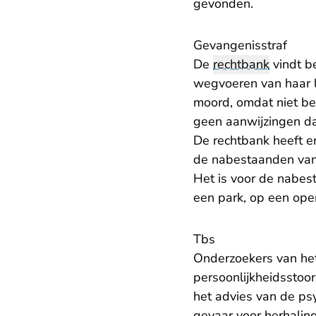
gevonden.
Gevangenisstraf
De
rechtbank
vindt b
wegvoeren van haar li
moord, omdat niet be
geen aanwijzingen da
De rechtbank heeft e
de nabestaanden van 
Het is voor de nabest
een park, op een open
Tbs
Onderzoekers van he
persoonlijkheidsstoor
het advies van de ps
gevaar voor herhalin