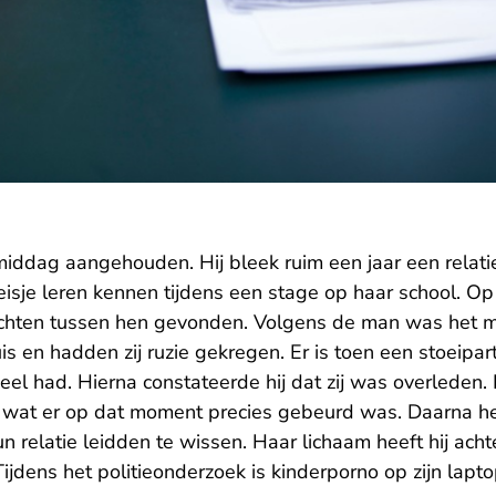
middag aangehouden. Hij bleek ruim een jaar een relat
eisje leren kennen tijdens een stage op haar school. O
ichten tussen hen gevonden. Volgens de man was het m
s en hadden zij ruzie gekregen. Er is toen een stoeipart
el had. Hierna constateerde hij dat zij was overleden. Hi
 wat er op dat moment precies gebeurd was. Daarna he
n relatie leidden te wissen. Haar lichaam heeft hij acht
Tijdens het politieonderzoek is kinderporno op zijn lapt