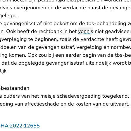
advies overgenomen en de verdachte naast de gevangen
gelegd.
e gevangenisstraf niet bekort om de tbs-behandeling zo
n. Ook heeft de rechtbank in het
vonnis
niet geadvisee
gverpleging te beginnen, zoals de verdachte heeft gev
doelen van de gevangenisstraf, vergelding en normbev
ing komen. Ook zou bij een eerder begin van de tbs-b
 dat de opgelegde gevangenisstraf uiteindelijk wordt b
elijk.
abestaanden
e ouders van het meisje schadevergoeding toegekend.
ding van affectieschade en de kosten van de uitvaart
- U verlaat Rechtspraak.nl
DHA:2022:12655