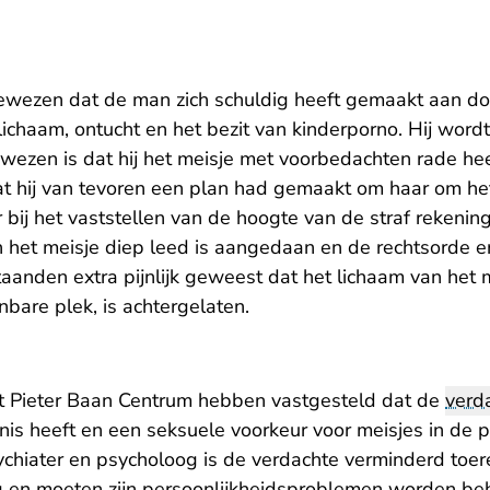
ewezen dat de man zich schuldig heeft gemaakt aan do
chaam, ontucht en het bezit van kinderporno. Hij wordt
wezen is dat hij het meisje met voorbedachten rade hee
t hij van tevoren een plan had gemaakt om haar om het
r bij het vaststellen van de hoogte van de straf reken
het meisje diep leed is aangedaan en de rechtsorde er
aanden extra pijnlijk geweest dat het lichaam van het 
bare plek, is achtergelaten.
t Pieter Baan Centrum hebben vastgesteld dat de
verd
nis heeft en een seksuele voorkeur voor meisjes in de p
ychiater en psycholoog is de verdachte verminderd toere
g en moeten zijn persoonlijkheidsproblemen worden be