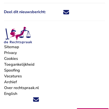
Deel dit nieuwsbericht:
Deel dit nieuwsbericht via X - U 
Deel dit nieuwsbericht via Fa
Deel dit nieuwsbericht via
Deel dit nieuwsbericht
Sitemap
Privacy
Cookies
Toegankelijkheid
Spoofing
Vacatures
- U verlaat Rechtspraak.nl
Archief
Over rechtspraak.nl
English
Volg ons op X (Twitter) - U verlaat Rechtspraak.nl
Volg ons op Facebook - U verlaat Rechtspraak.nl
Volg ons op Instagram - U verlaat Rechtspraak.nl
Volg ons op Youtube - U verlaat Rechtspraak.nl
Volg ons op LinkedIn - U verlaat Rechtspraak.n
'Blijf op de hoogte' nieuwsbrief - U verlaat