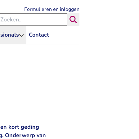
- U verlaat Rechtspraak.nl
Formulieren en inloggen
eken binnen de Rechtspraak
Zoeken
sionals
Contact
een kort geding
ag. Onderwerp van