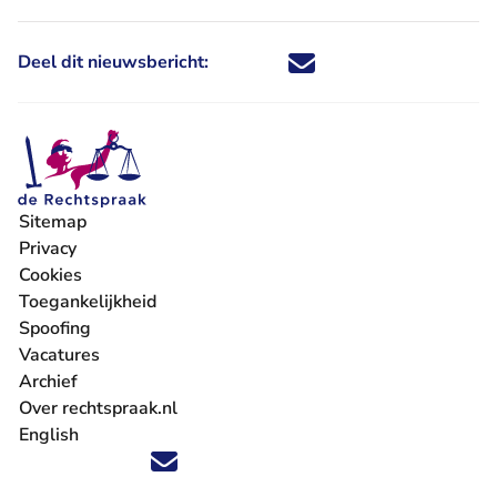
Deel dit nieuwsbericht:
Deel dit nieuwsbericht via X - U 
Deel dit nieuwsbericht via Fa
Deel dit nieuwsbericht via
Deel dit nieuwsbericht
Sitemap
Privacy
Cookies
Toegankelijkheid
Spoofing
Vacatures
- U verlaat Rechtspraak.nl
Archief
Over rechtspraak.nl
English
Volg ons op X (Twitter) - U verlaat Rechtspraak.nl
Volg ons op Facebook - U verlaat Rechtspraak.nl
Volg ons op Instagram - U verlaat Rechtspraak.nl
Volg ons op Youtube - U verlaat Rechtspraak.nl
Volg ons op LinkedIn - U verlaat Rechtspraak.n
'Blijf op de hoogte' nieuwsbrief - U verlaat