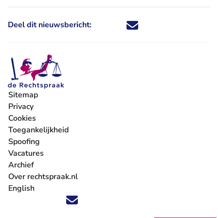
Deel dit nieuwsbericht:
Deel dit nieuwsbericht via X - U 
Deel dit nieuwsbericht via Fa
Deel dit nieuwsbericht via
Deel dit nieuwsbericht
Sitemap
Privacy
Cookies
Toegankelijkheid
Spoofing
Vacatures
- U verlaat Rechtspraak.nl
Archief
Over rechtspraak.nl
English
Volg ons op X (Twitter) - U verlaat Rechtspraak.nl
Volg ons op Facebook - U verlaat Rechtspraak.nl
Volg ons op Instagram - U verlaat Rechtspraak.nl
Volg ons op Youtube - U verlaat Rechtspraak.nl
Volg ons op LinkedIn - U verlaat Rechtspraak.n
'Blijf op de hoogte' nieuwsbrief - U verlaat