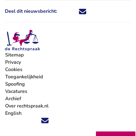
Deel dit nieuwsbericht:
Deel dit nieuwsbericht via X - U 
Deel dit nieuwsbericht via Fa
Deel dit nieuwsbericht via
Deel dit nieuwsbericht
Sitemap
Privacy
Cookies
Toegankelijkheid
Spoofing
Vacatures
- U verlaat Rechtspraak.nl
Archief
Over rechtspraak.nl
English
Volg ons op X (Twitter) - U verlaat Rechtspraak.nl
Volg ons op Facebook - U verlaat Rechtspraak.nl
Volg ons op Instagram - U verlaat Rechtspraak.nl
Volg ons op Youtube - U verlaat Rechtspraak.nl
Volg ons op LinkedIn - U verlaat Rechtspraak.n
'Blijf op de hoogte' nieuwsbrief - U verlaat