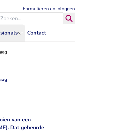
- U verlaat Rechtspraak.nl
Formulieren en inloggen
eken binnen de Rechtspraak
Zoeken
sionals
Contact
Haag
Haag
oien van een
ME). Dat gebeurde