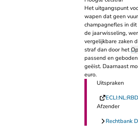
Het uitgangspunt voo
wapen dat geen vuurw
champagnefles in dit 
de jaarwisseling, we
vergelijkbare zaken 
straf dan door het
Op
passend en geboden.
geëist. Daarnaast mo
euro.
Uitspraken
ECLI:NL:RB
Afzender
Rechtbank 