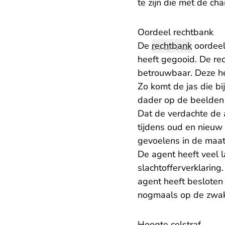
te zijn die met de c
Oordeel rechtbank
De
rechtbank
oordeel
heeft gegooid. De re
betrouwbaar. Deze h
Zo komt de jas die b
dader op de beelden 
Dat de verdachte de 
tijdens oud en nieuw 
gevoelens in de maat
De agent heeft veel la
slachtofferverklaring
agent heeft besloten
nogmaals op de zwakk
Hoogte celstraf