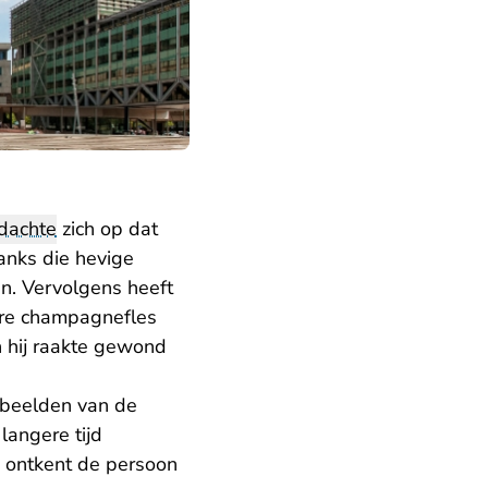
dachte
zich op dat
nks die hevige
an. Vervolgens heeft
ware champagnefles
 hij raakte gewond
abeelden van de
langere tijd
j ontkent de persoon