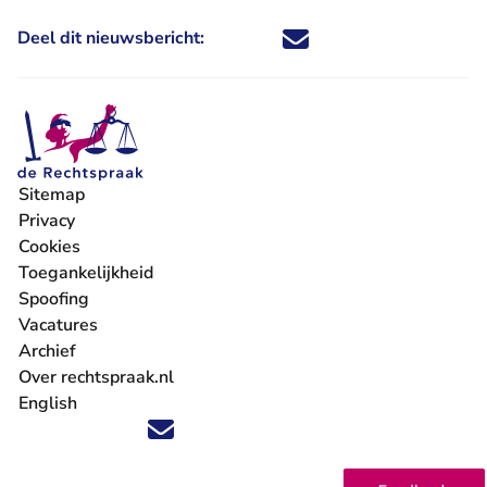
Deel dit nieuwsbericht:
Deel dit nieuwsbericht via X - U 
Deel dit nieuwsbericht via Fa
Deel dit nieuwsbericht via
Deel dit nieuwsbericht
Sitemap
Privacy
Cookies
Toegankelijkheid
Spoofing
Vacatures
- U verlaat Rechtspraak.nl
Archief
Over rechtspraak.nl
English
Volg ons op X (Twitter) - U verlaat Rechtspraak.nl
Volg ons op Facebook - U verlaat Rechtspraak.nl
Volg ons op Instagram - U verlaat Rechtspraak.nl
Volg ons op Youtube - U verlaat Rechtspraak.nl
Volg ons op LinkedIn - U verlaat Rechtspraak.n
'Blijf op de hoogte' nieuwsbrief - U verlaat