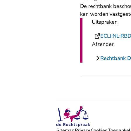
De rechtbank beschou
kan worden vastgeste
Uitspraken
ECLI:NL:RB
Afzender
Rechtbank 
Sitemap
Privacy
Cookies
Toegankeli