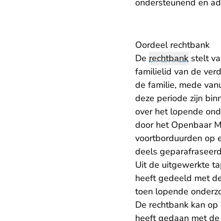
ondersteunend en ad
Oordeel rechtbank
De
rechtbank
stelt v
familielid van de ver
de familie, mede van
deze periode zijn bi
over het lopende ond
door het Openbaar M
voortborduurden op e
deels geparafraseer
Uit de uitgewerkte t
heeft gedeeld met de
toen lopende onderzo
De rechtbank kan op b
heeft gedaan met de 