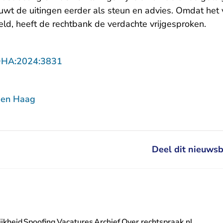
wt de uitingen eerder als steun en advies. Omdat het v
ld, heeft de rechtbank de verdachte vrijgesproken.
- U verlaat Rechtspraak.nl
DHA:2024:3831
Den Haag
Deel dit nieuwsb
jkheid
Spoofing
Vacatures
Archief
Over rechtspraak.nl