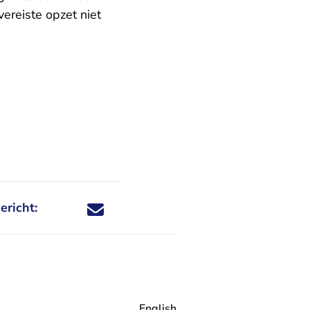
ereiste opzet niet
ericht:
Deel dit nieuwsbericht via X - U verlaat Rechtspraa
Deel dit nieuwsbericht via Facebook - U verlaat
Deel dit nieuwsbericht via e-mail
Deel dit nieuwsbericht via LinkedIn - U v
English