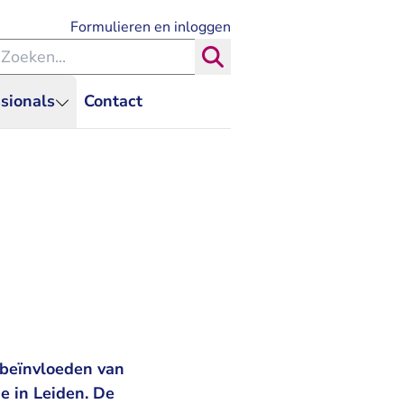
- U verlaat Rechtspraak.nl
Formulieren en inloggen
eken binnen de Rechtspraak
Zoeken
sionals
Contact
 beïnvloeden van
e in Leiden. De