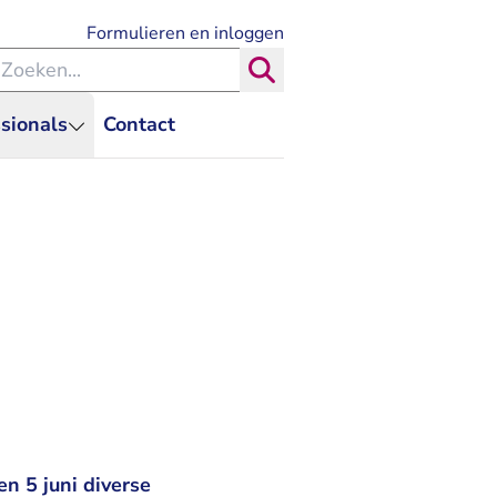
- U verlaat Rechtspraak.nl
Formulieren en inloggen
eken binnen de Rechtspraak
Zoeken
sionals
Contact
n 5 juni diverse